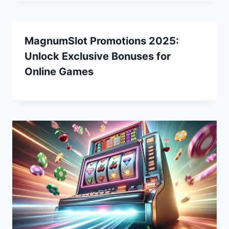
MagnumSlot Promotions 2025:
Unlock Exclusive Bonuses for
Online Games