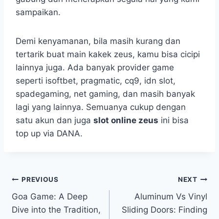
sampaikan.
Demi kenyamanan, bila masih kurang dan
tertarik buat main kakek zeus, kamu bisa cicipi
lainnya juga. Ada banyak provider game
seperti isoftbet, pragmatic, cq9, idn slot,
spadegaming, net gaming, dan masih banyak
lagi yang lainnya. Semuanya cukup dengan
satu akun dan juga
slot online zeus
ini bisa
top up via DANA.
Post
PREVIOUS
NEXT
Goa Game: A Deep
Aluminum Vs Vinyl
navigation
Dive into the Tradition,
Sliding Doors: Finding