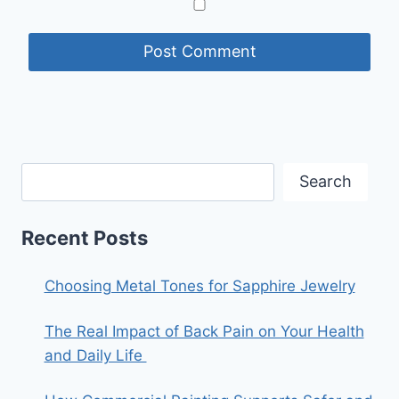
Search
Recent Posts
Choosing Metal Tones for Sapphire Jewelry
The Real Impact of Back Pain on Your Health
and Daily Life